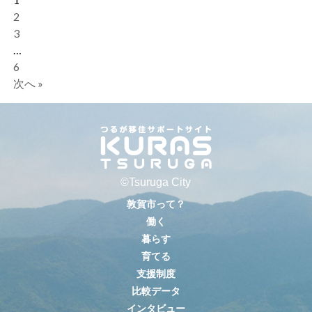
2
3
…
6
次へ »
©Tsuruga City
敦賀市って？
働く
暮らす
育てる
支援制度
比較データ
インタビュー