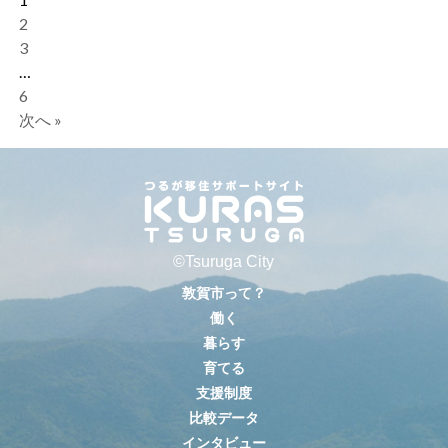
2
3
…
6
次へ »
©Tsuruga City
敦賀市って？
働く
暮らす
育てる
支援制度
比較データ
インタビュー