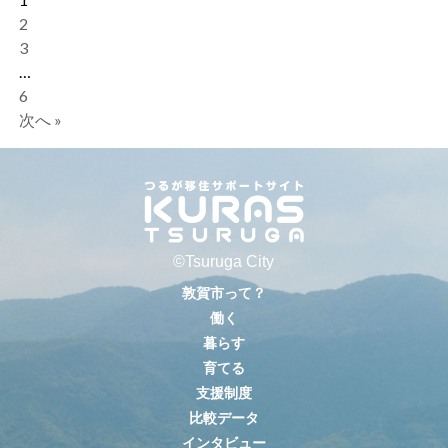
2
3
…
6
次へ »
©Tsuruga City
敦賀市って？
働く
暮らす
育てる
支援制度
比較データ
インタビュー