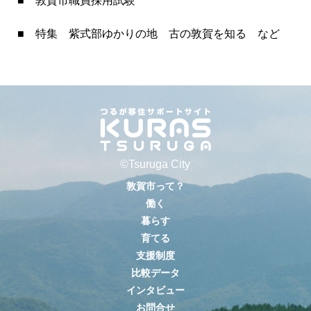
■ 特集 紫式部ゆかりの地 古の敦賀を知る など
©Tsuruga City
敦賀市って？
働く
暮らす
育てる
支援制度
比較データ
インタビュー
お問合せ