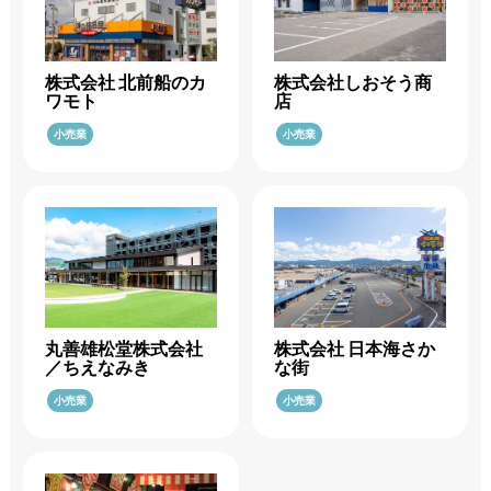
株式会社 北前船のカ
株式会社しおそう商
ワモト
店
小売業
小売業
丸善雄松堂株式会社
株式会社 日本海さか
／ちえなみき
な街
小売業
小売業