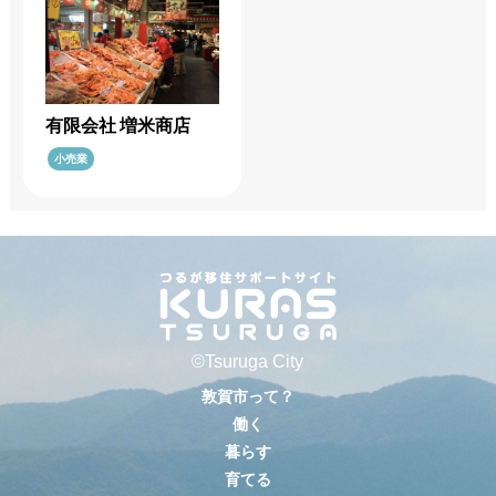
有限会社 増米商店
小売業
©Tsuruga City
敦賀市って？
働く
暮らす
育てる