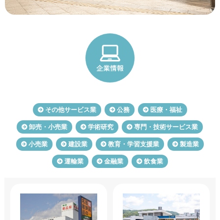
その他サービス業
公務
医療・福祉
卸売・小売業
学術研究
専門・技術サービス業
小売業
建設業
教育・学習支援業
製造業
運輸業
金融業
飲食業