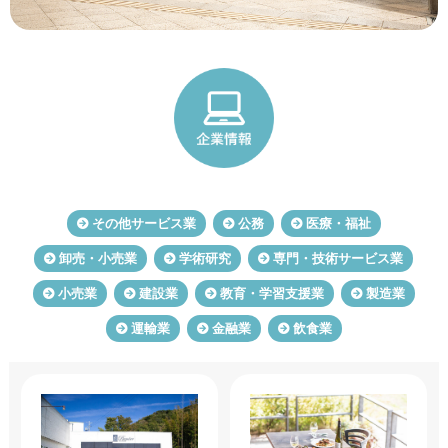
その他サービス業
公務
医療・福祉
卸売・小売業
学術研究
専門・技術サービス業
小売業
建設業
教育・学習支援業
製造業
運輸業
金融業
飲食業