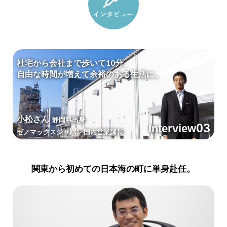
社宅から会社まで歩いて10分、
自由な時間が増えて余裕のある生活に。
小松さん
静岡県出身
03
ゼノマックスジャパン 国内営業課長
関東から初めての日本海の町に単身赴任。